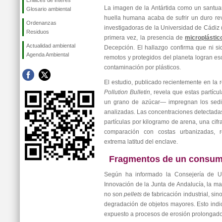
Enlaces de interés
La imagen de la Antártida como un santua
Glosario ambiental
huella humana acaba de sufrir un duro rev
Ordenanzas
investigadoras de la Universidad de Cádi
Residuos
primera vez, la presencia de
microplástic
Actualidad ambiental
Decepción. El hallazgo confirma que ni s
Agenda Ambiental
remotos y protegidos del planeta logran esc
contaminación por plásticos.
El estudio, publicado recientemente en la 
Pollution Bulletin
, revela que estas partí
un grano de azúcar— impregnan los sedi
analizadas. Las concentraciones detectadas 
partículas por kilogramo de arena, una ci
comparación con costas urbanizadas, r
extrema latitud del enclave.
Fragmentos de un consum
Según ha informado la Consejería de Uni
Innovación de la Junta de Andalucía, la ma
no son
pellets
de fabricación industrial, si
degradación de objetos mayores. Esto indic
expuesto a procesos de erosión prolongado