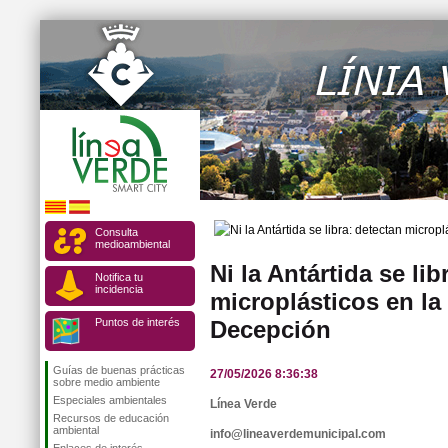
Consulta
medioambiental
Ni la Antártida se lib
Notifica tu
incidencia
microplásticos en la 
Puntos de interés
Decepción
Guías de buenas prácticas
27/05/2026 8:36:38
sobre medio ambiente
Especiales ambientales
Línea Verde
Recursos de educación
ambiental
info@lineaverdemunicipal.com