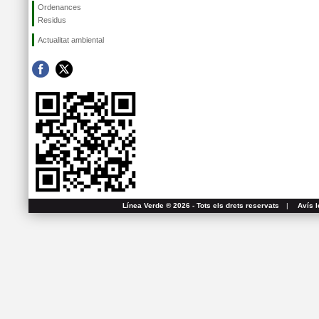
Ordenances
Residus
Actualitat ambiental
Línea Verde ® 2026 - Tots els drets reservats
|
Avís l