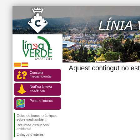
Aquest contingut no est
Consulta
mediambiental
Notifica la teva
incidència
Punts d`interès
Guies de bones pràctiques
sobre medi ambient
Recursos d'educació
ambiental
Enllaços d´interés