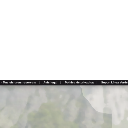
- Tots els drets reservats
|
Avís legal
|
Política de privacitat
|
Suport Línea Verde