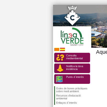
Aque
Consulta
mediambiental
Notifica la teva
incidència
Punts d`interès
Guies de bones pràctiques
sobre medi ambient
Recursos d'educació
ambiental
Enllaços d´interés