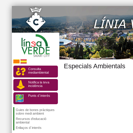
Especials Ambientals
Consulta
mediambiental
Notifica la teva
incidència
Punts d`interès
Guies de bones pràctiques
sobre medi ambient
Recursos d'educació
ambiental
Enllaços d´interés