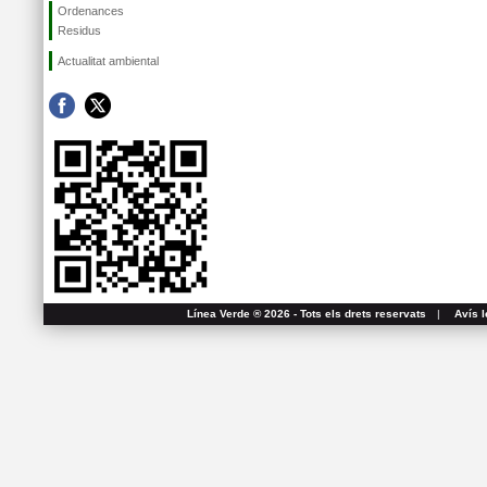
Ordenances
Residus
Actualitat ambiental
Línea Verde ® 2026 - Tots els drets reservats
|
Avís l