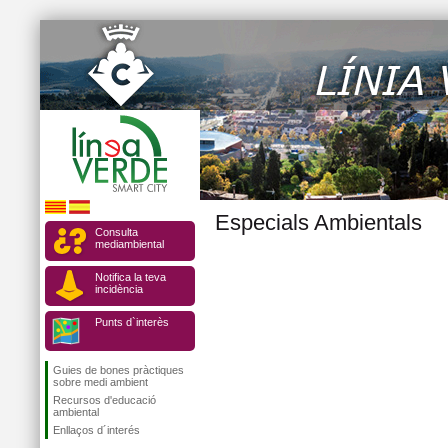
Especials Ambientals
Consulta
mediambiental
Notifica la teva
incidència
Punts d`interès
Guies de bones pràctiques
sobre medi ambient
Recursos d'educació
ambiental
Enllaços d´interés