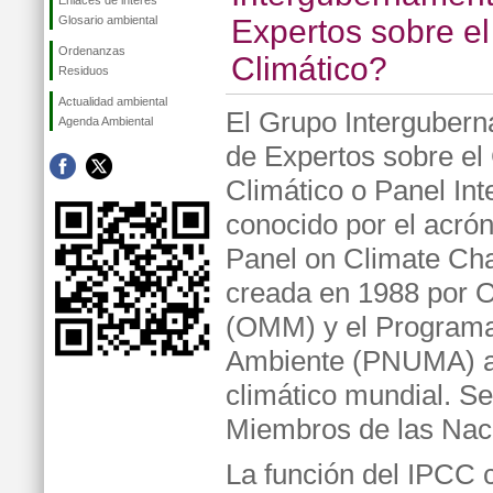
Enlaces de interés
Glosario ambiental
Expertos sobre e
Ordenanzas
Climático?
Residuos
Actualidad ambiental
El Grupo Interguber
Agenda Ambiental
de Expertos sobre e
Climático o Panel In
conocido por el acró
Panel on Climate Cha
creada en 1988 por O
(OMM) y el Programa
Ambiente (PNUMA) al
climático mundial. Se
Miembros de las Nac
La función del IPCC 