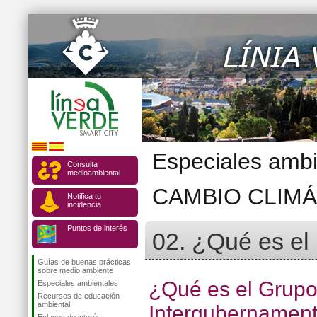
Especiales ambi
Consulta
medioambiental
CAMBIO CLIMÁ
Notifica tu
incidencia
Puntos de interés
02. ¿Qué es el
Guías de buenas prácticas
sobre medio ambiente
¿Qué es el Grup
Especiales ambientales
Recursos de educación
ambiental
Intergubernament